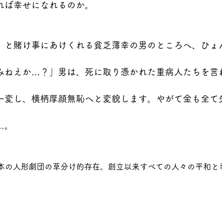
れば幸せになれるのか。
」と賭け事にあけくれる貧乏薄幸の男のところへ、ひょ
みねえか…？」男は、死に取り憑かれた重病人たちを言
一変し、横柄厚顔無恥へと変貌します。やがて金も全て
…。
た日本の人形劇団の草分け的存在。創立以来すべての人々の平和と