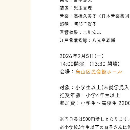
装置：児玉真理
音楽：高橋久美子（日本音楽集団
照明：阿部千賀子
音響効果：吉川安志
江戸言葉指導：八光亭春輔
2026年9月5日(土)
14:00開演　(13:30 開場)
会場：
烏山区民会館ホール
対象：小学生以上(未就学児入
推奨年齢：小学4年生以上
参加費：小学生～高校生 2200
※当日券は500円増しとなりま
※小学校3年生以下のお子さんは