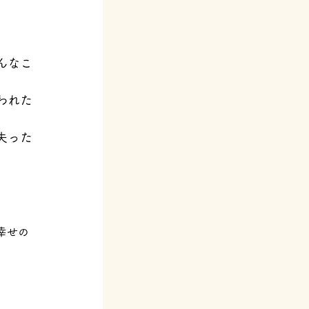
んなこ
われた
失った
幸せの