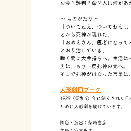
お金？評判？命？人は何があ
～ ものがたり ～
「ついてねえ、ついてねえ…
とから死神が現れた。
「おめえさん、医者になって
とおり治していき、
瞬く間に大金持ちへ。生活は
男は、もう一度死神の元へ。
そこで死神がはなった言葉は
人形劇団プーク​
1929（昭和4）年に創立され
ために人形劇を続けています。
脚色・演出：柴崎喜彦
美術：宮本忠夫